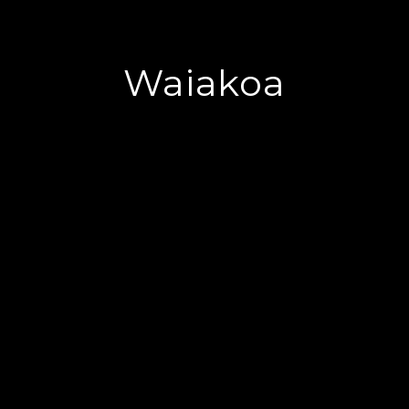
Waiakoa